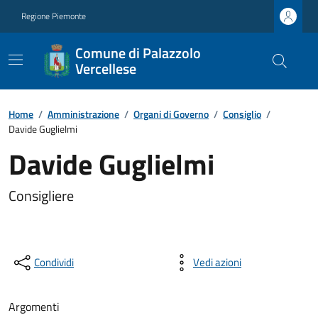
Regione Piemonte
Comune di Palazzolo
Vercellese
Home
/
Amministrazione
/
Organi di Governo
/
Consiglio
/
Davide Guglielmi
Davide Guglielmi
Consigliere
Condividi
Vedi azioni
Argomenti