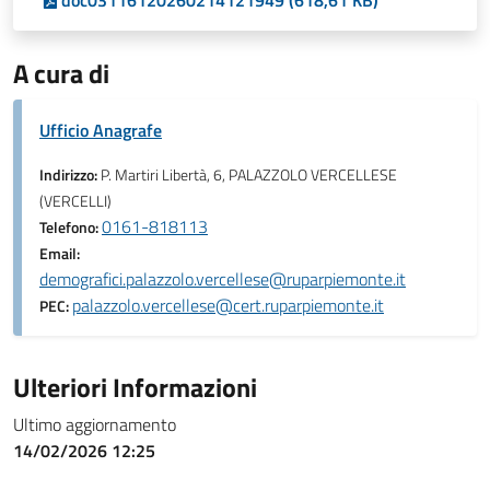
doc03116120260214121949 (618,61 KB)
A cura di
Ufficio Anagrafe
Indirizzo:
P. Martiri Libertà, 6, PALAZZOLO VERCELLESE
(VERCELLI)
0161-818113
Telefono:
Email:
demografici.palazzolo.vercellese@ruparpiemonte.it
palazzolo.vercellese@cert.ruparpiemonte.it
PEC:
Ulteriori Informazioni
Ultimo aggiornamento
14/02/2026 12:25