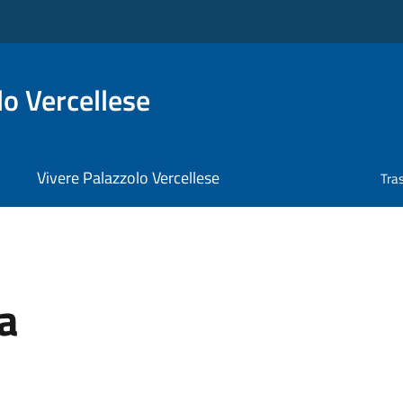
o Vercellese
Vivere Palazzolo Vercellese
Tra
a