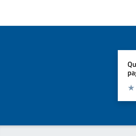
Qu
pa
Valut
Valu