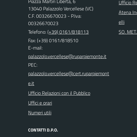
Piazza Martiri Libertà, 6
Ufficio R
13040 Palazzolo Vercellese (VC)
Atena Ind
C.F. 00326670023 - P.Iva:
elli
00326670023
Telefono:
(+39) 0161/818113
SO. MET. 
Fax: (+39) 0161/818510
E-mail:
PEC:
Ufficio Relazioni con il Pubblico
Uffici e orari
Numeri utili
CONTATTI D.P.O.