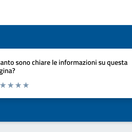
anto sono chiare le informazioni su questa
gina?
a da 1 a 5 stelle la pagina
ta 1 stelle su 5
Valuta 2 stelle su 5
Valuta 3 stelle su 5
Valuta 4 stelle su 5
Valuta 5 stelle su 5