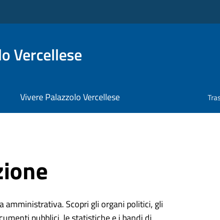
o Vercellese
Vivere Palazzolo Vercellese
Tra
zione
 amministrativa. Scopri gli organi politici, gli
cumenti pubblici, le statistiche e i bandi di