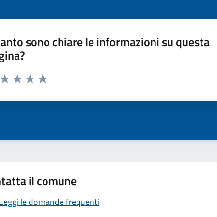
anto sono chiare le informazioni su questa
gina?
a da 1 a 5 stelle la pagina
ta 1 stelle su 5
Valuta 2 stelle su 5
Valuta 3 stelle su 5
Valuta 4 stelle su 5
Valuta 5 stelle su 5
tatta il comune
Leggi le domande frequenti