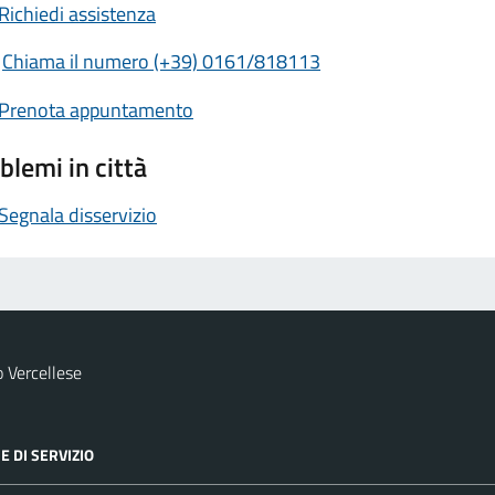
Richiedi assistenza
Chiama il numero (+39) 0161/818113
Prenota appuntamento
blemi in città
Segnala disservizio
 Vercellese
E DI SERVIZIO