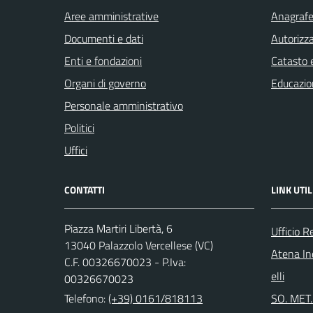
Aree amministrative
Anagrafe 
Documenti e dati
Autorizza
Enti e fondazioni
Catasto e
Organi di governo
Educazio
Personale amministrativo
Politici
Uffici
CONTATTI
LINK UTIL
Piazza Martiri Libertà, 6
Ufficio R
13040 Palazzolo Vercellese (VC)
Atena Ind
C.F. 00326670023 - P.Iva:
elli
00326670023
Telefono:
(+39) 0161/818113
SO. MET. 