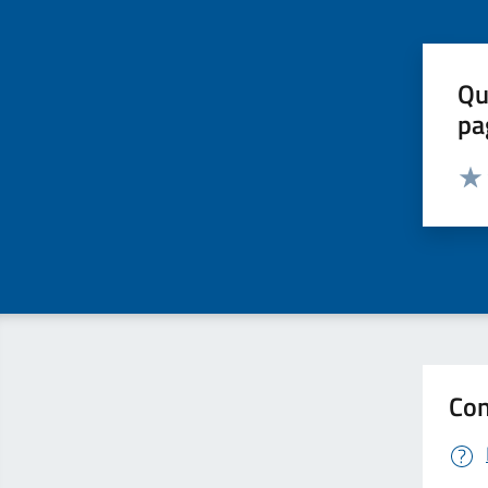
Qu
pa
Valut
Valu
Con