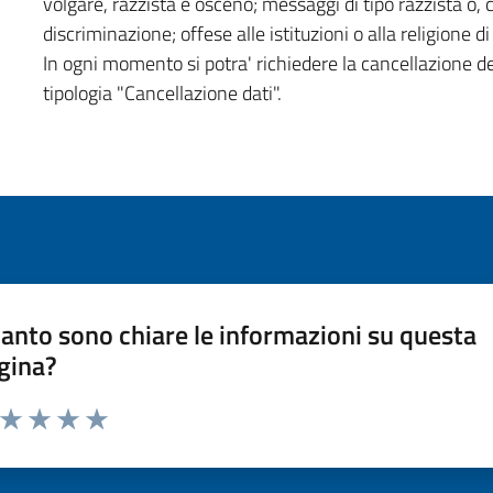
volgare, razzista e osceno; messaggi di tipo razzista o,
discriminazione; offese alle istituzioni o alla religione 
In ogni momento si potra' richiedere la cancellazione d
tipologia "Cancellazione dati".
anto sono chiare le informazioni su questa
gina?
a da 1 a 5 stelle la pagina
ta 1 stelle su 5
Valuta 2 stelle su 5
Valuta 3 stelle su 5
Valuta 4 stelle su 5
Valuta 5 stelle su 5