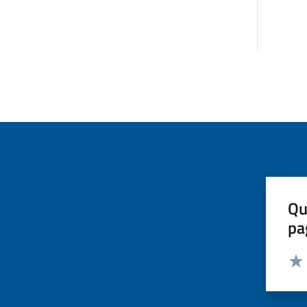
Qu
pa
Valut
Valu