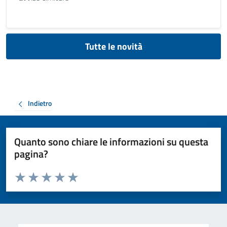
Tutte le novità
Indietro
Quanto sono chiare le informazioni su questa
pagina?
Valuta da 1 a 5 stelle la pagina
Valuta 1 stelle su 5
Valuta 2 stelle su 5
Valuta 3 stelle su 5
Valuta 4 stelle su 5
Valuta 5 stelle su 5