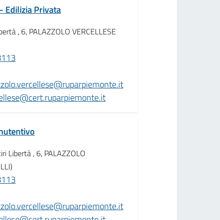
- Edilizia Privata
 Libertà , 6, PALAZZOLO VERCELLESE
8113
azzolo.vercellese@ruparpiemonte.it
cellese@cert.ruparpiemonte.it
nutentivo
iri Libertà , 6, PALAZZOLO
LLI)
8113
azzolo.vercellese@ruparpiemonte.it
cellese@cert.ruparpiemonte.it