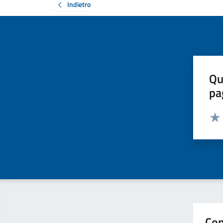
Indietro
Qu
pa
Valut
Valu
Con