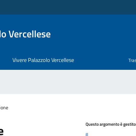
o Vercellese
Vivere Palazzolo Vercellese
Tra
ione
Questo argomento è gestito
e