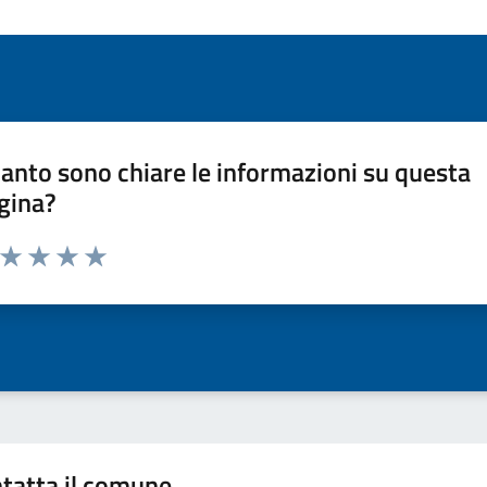
anto sono chiare le informazioni su questa
gina?
a da 1 a 5 stelle la pagina
ta 1 stelle su 5
Valuta 2 stelle su 5
Valuta 3 stelle su 5
Valuta 4 stelle su 5
Valuta 5 stelle su 5
tatta il comune