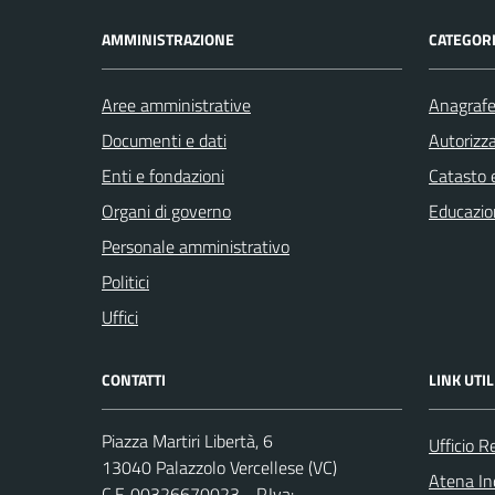
AMMINISTRAZIONE
CATEGORI
Aree amministrative
Anagrafe 
Documenti e dati
Autorizza
Enti e fondazioni
Catasto e
Organi di governo
Educazio
Personale amministrativo
Politici
Uffici
CONTATTI
LINK UTIL
Piazza Martiri Libertà, 6
Ufficio R
13040 Palazzolo Vercellese (VC)
Atena Ind
C.F. 00326670023 - P.Iva: