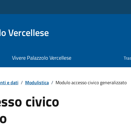
o Vercellese
Vivere Palazzolo Vercellese
Tra
ti e dati
/
Modulistica
/
Modulo accesso civico generalizzato
sso civico
to