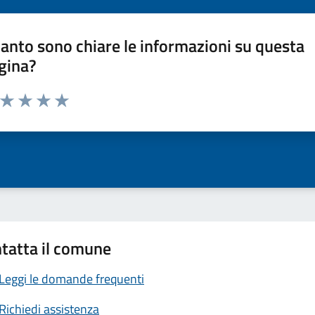
anto sono chiare le informazioni su questa
gina?
a da 1 a 5 stelle la pagina
ta 1 stelle su 5
Valuta 2 stelle su 5
Valuta 3 stelle su 5
Valuta 4 stelle su 5
Valuta 5 stelle su 5
tatta il comune
Leggi le domande frequenti
Richiedi assistenza