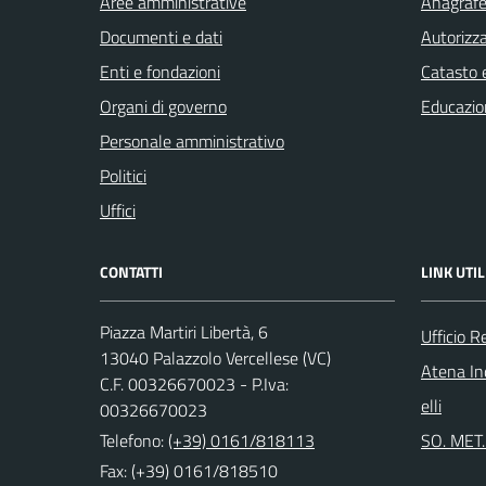
Aree amministrative
Anagrafe 
Documenti e dati
Autorizza
Enti e fondazioni
Catasto e
Organi di governo
Educazio
Personale amministrativo
Politici
Uffici
CONTATTI
LINK UTIL
Piazza Martiri Libertà, 6
Ufficio R
13040 Palazzolo Vercellese (VC)
Atena Ind
C.F. 00326670023 - P.Iva:
elli
00326670023
Telefono:
(+39) 0161/818113
SO. MET. 
Fax: (+39) 0161/818510