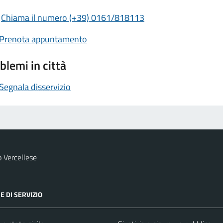
Chiama il numero (+39) 0161/818113
Prenota appuntamento
blemi in città
Segnala disservizio
 Vercellese
E DI SERVIZIO