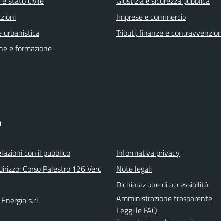
e stato civile
Giustizia e sicurezza pubblica
zioni
Imprese e commercio
 urbanistica
Tributi, finanze e contravvenzion
ne e formazione
I
elazioni con il pubblico
Informativa privacy
irizzo: Corso Palestro 126 Verc
Note legali
Dichiarazione di accessibilità
Amministrazione trasparente
Energia s.r.l.
Leggi le FAQ