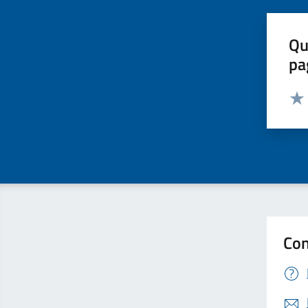
Qu
pa
Valut
Valu
Con