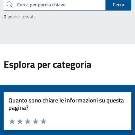
cerca
Cerca
0
eventi trovati
Esplora per categoria
Quanto sono chiare le informazioni su questa
pagina?
Valuta da 1 a 5 stelle la pagina
Valuta 1 stelle su 5
Valuta 2 stelle su 5
Valuta 3 stelle su 5
Valuta 4 stelle su 5
Valuta 5 stelle su 5