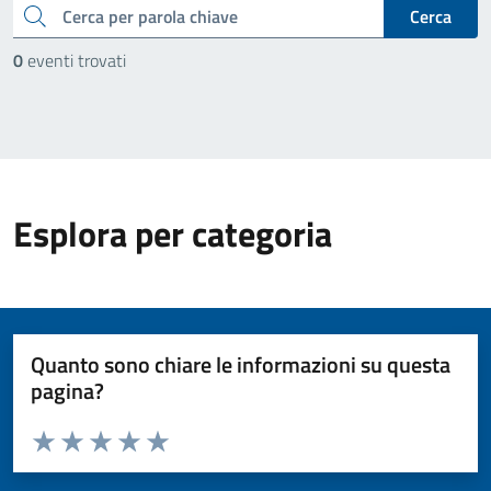
cerca
Cerca
0
eventi trovati
Esplora per categoria
Quanto sono chiare le informazioni su questa
pagina?
Valuta da 1 a 5 stelle la pagina
Valuta 1 stelle su 5
Valuta 2 stelle su 5
Valuta 3 stelle su 5
Valuta 4 stelle su 5
Valuta 5 stelle su 5