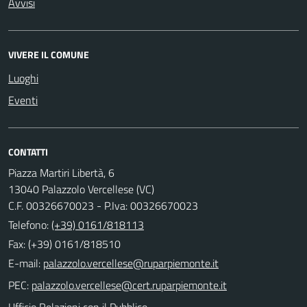
Avvisi
VIVERE IL COMUNE
Luoghi
Eventi
CONTATTI
Piazza Martiri Libertà, 6
13040 Palazzolo Vercellese (VC)
C.F. 00326670023 - P.Iva: 00326670023
Telefono:
(+39) 0161/818113
Fax: (+39) 0161/818510
E-mail:
PEC:
Ufficio Relazioni con il Pubblico