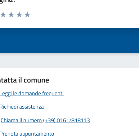
a da 1 a 5 stelle la pagina
ta 1 stelle su 5
Valuta 2 stelle su 5
Valuta 3 stelle su 5
Valuta 4 stelle su 5
Valuta 5 stelle su 5
tatta il comune
Leggi le domande frequenti
Richiedi assistenza
Chiama il numero (+39) 0161/818113
Prenota appuntamento