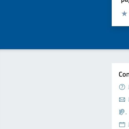
Valut
Valu
Con