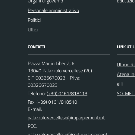
Organi di governo
Educazio
Personale amministrativo
Politici
Uffici
CONTATTI
LINK UTIL
Piazza Martiri Libertà, 6
Ufficio R
13040 Palazzolo Vercellese (VC)
Atena Ind
C.F. 00326670023 - P.Iva:
elli
00326670023
Telefono:
(+39) 0161/818113
SO. MET. 
Fax: (+39) 0161/818510
E-mail:
PEC: