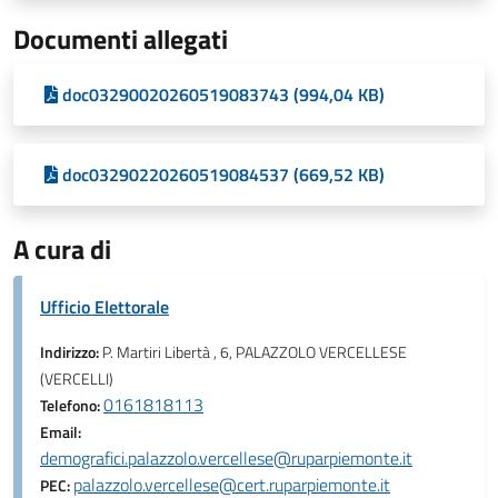
Documenti allegati
doc03290020260519083743 (994,04 KB)
doc03290220260519084537 (669,52 KB)
A cura di
Ufficio Elettorale
Indirizzo:
P. Martiri Libertà , 6, PALAZZOLO VERCELLESE
(VERCELLI)
0161818113
Telefono:
Email:
demografici.palazzolo.vercellese@ruparpiemonte.it
palazzolo.vercellese@cert.ruparpiemonte.it
PEC: