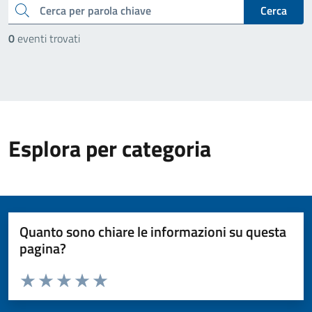
cerca
Cerca
0
eventi trovati
Esplora per categoria
Quanto sono chiare le informazioni su questa
pagina?
Valuta da 1 a 5 stelle la pagina
Valuta 1 stelle su 5
Valuta 2 stelle su 5
Valuta 3 stelle su 5
Valuta 4 stelle su 5
Valuta 5 stelle su 5