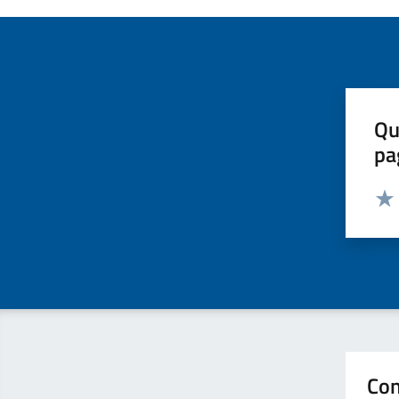
Qu
pa
Valut
Valu
Con