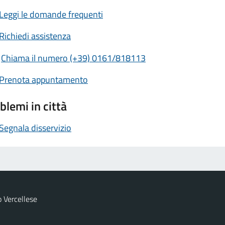
Leggi le domande frequenti
Richiedi assistenza
Chiama il numero (+39) 0161/818113
Prenota appuntamento
blemi in città
Segnala disservizio
 Vercellese