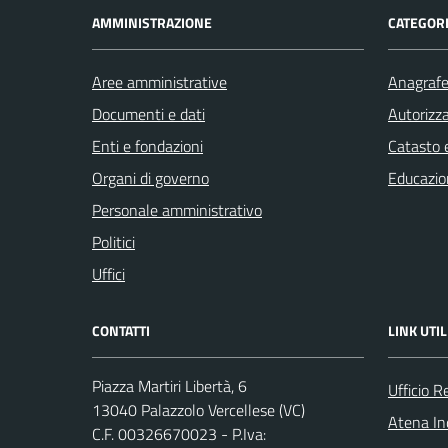
AMMINISTRAZIONE
CATEGORI
Aree amministrative
Anagrafe 
Documenti e dati
Autorizza
Enti e fondazioni
Catasto e
Organi di governo
Educazio
Personale amministrativo
Politici
Uffici
CONTATTI
LINK UTIL
Piazza Martiri Libertà, 6
Ufficio R
13040 Palazzolo Vercellese (VC)
Atena Ind
C.F. 00326670023 - P.Iva: