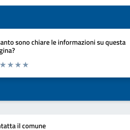
anto sono chiare le informazioni su questa
gina?
a da 1 a 5 stelle la pagina
ta 1 stelle su 5
Valuta 2 stelle su 5
Valuta 3 stelle su 5
Valuta 4 stelle su 5
Valuta 5 stelle su 5
tatta il comune