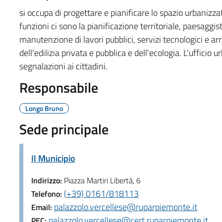
si occupa di progettare e pianificare lo spazio urbanizzato
funzioni ci sono la pianificazione territoriale, paesaggi
manutenzione di lavori pubblici, servizi tecnologici e ar
dell'edilizia privata e pubblica e dell'ecologia. L'uffici
segnalazioni ai cittadini.
Responsabile
Longo Bruno
Sede principale
Il Municipio
Indirizzo:
Piazza Martiri Libertà, 6
(+39) 0161/818113
Telefono:
palazzolo.vercellese@ruparpiemonte.it
Email:
palazzolo.vercellese@cert.ruparpiemonte.it
PEC: