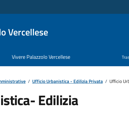
o Vercellese
Vivere Palazzolo Vercellese
Tra
ministrative
/
Ufficio Urbanistica - Edilizia Privata
/
Ufficio Ur
stica- Edilizia